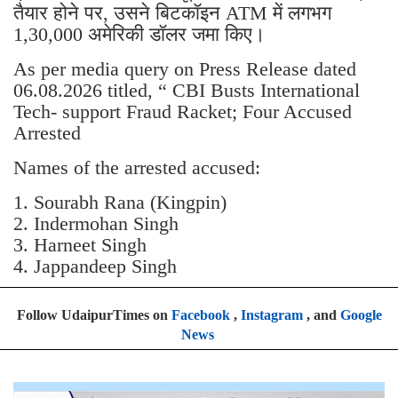
तैयार होने पर, उसने बिटकॉइन ATM में लगभग
1,30,000 अमेरिकी डॉलर जमा किए।
As per media query on Press Release dated
06.08.2026 titled, “ CBI Busts International
Tech- support Fraud Racket; Four Accused
Arrested
Names of the arrested accused:
1. Sourabh Rana (Kingpin)
2. Indermohan Singh
3. ⁠Harneet Singh
4. ⁠Jappandeep Singh
Follow UdaipurTimes on
Facebook
,
Instagram
, and
Google
News