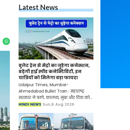
Latest News
बुलेट ट्रेन से मेट्रो का जुड़ेगा कनेक्शन,
बढ़ेगी हाई स्पीड कनेक्टिविटी, इन
यात्रियों को मिलेगा बड़ा फायदा
Udaipur Times, Mumbai-
Ahmedabad Bullet Train : महाराष्ट्र
सरकार ने ठाणे, कालवा, मुंब्रा और दिवा को
जोड़ने वाले एक नए मेट्रो कॉरिडोर को
HINDI NEWS
Sun,9 Aug 2026
सैद्धांतिक मंजूरी दे दी है। ये मुंबई-अहमदाबाद
हाई-स्पीड रेल कॉरि