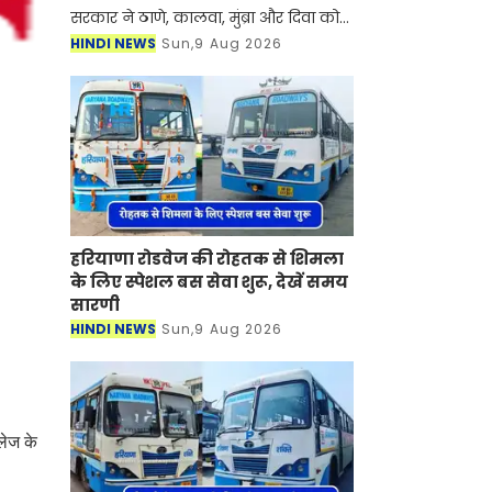
सरकार ने ठाणे, कालवा, मुंब्रा और दिवा को
जोड़ने वाले एक नए मेट्रो कॉरिडोर को
HINDI NEWS
Sun,9 Aug 2026
सैद्धांतिक मंजूरी दे दी है। ये मुंबई-अहमदाबाद
हाई-स्पीड रेल कॉरि
हरियाणा रोडवेज की रोहतक से शिमला
के लिए स्पेशल बस सेवा शुरू, देखें समय
सारणी
HINDI NEWS
Sun,9 Aug 2026
लेज के