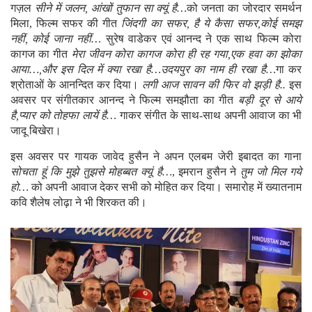
गज़ल
सीने में जलन, आंखों तुफान सा क्यूं है…
को जनता का जोरदार समर्थन
मिला, फिल्म सफर की गीत
जिंदगी का सफर, है ये कैसा सफर,कोई समझ
नहीं, कोई जाना नहीं…
सुरेष वाडेकर एवं आनन्द ने एक साथ फिल्म कोरा
कागज का गीत
मेरा जीवन कोरा कागज कोरा ही रह गया,एक हवा का झोका
आया…,और इस दिल में क्या रखा है…उदयपुर का नाम ही रखा है…
गा कर
श्रोताओं के आनन्दित कर दिया।
लगी आज सावन की फिर वो झड़ी है..
इस
अवसर पर संगीतकार आनन्द ने फिल्म समझौता का गीत
बड़ी दूर से आये
है,प्यार को तोहफा लायें है…
गाकर संगीत के साथ-साथ अपनी आवाज का भी
जादू बिखेरा।
इस अवसर पर गायक जावेद हुसैन ने अपन एलबम जेरी इबादत का गाना
सोचता हूं कि मुझे तुझसे मोहब्बत क्यूं है…
, इमरान हुसैन ने
तुम जो मिल गये
हो…
को अपनी आवाज देकर सभी को मोहित कर दिया। समारोह में ख्यातनाम
कवि शैलेष लोढ़ा ने भी शिरकत की।