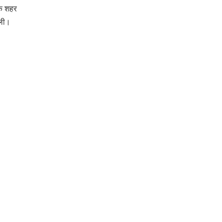
कि शहर
मिली।