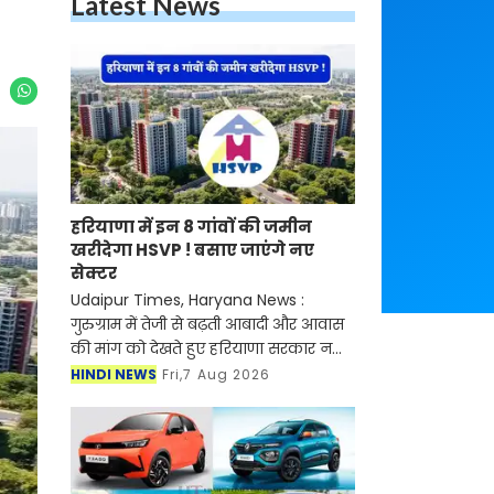
Latest News
हरियाणा में इन 8 गांवों की जमीन
खरीदेगा HSVP ! बसाए जाएंगे नए
सेक्टर
Udaipur Times, Haryana News :
गुरुग्राम में तेजी से बढ़ती आबादी और आवास
की मांग को देखते हुए हरियाणा सरकार नया
रिहायशी सेक्टर विकसित करने की तैयारी
HINDI NEWS
Fri,7 Aug 2026
कर रही है। यह नया सेक्टर अरावली हिल्स
के पास बसाया