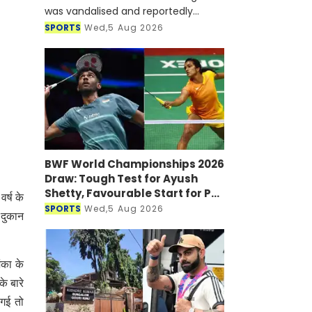
was vandalised and reportedly
targeted with a petrol bomb shortly
SPORTS
Wed,5 Aug 2026
after he joined a virtual press
conference alongside Sheikh Hasi
BWF World Championships 2026
Draw: Tough Test for Ayush
Shetty, Favourable Start for PV
र्ष के
Sindhu
SPORTS
Wed,5 Aug 2026
 दुकान
ंका के
े बारे
 गई तो