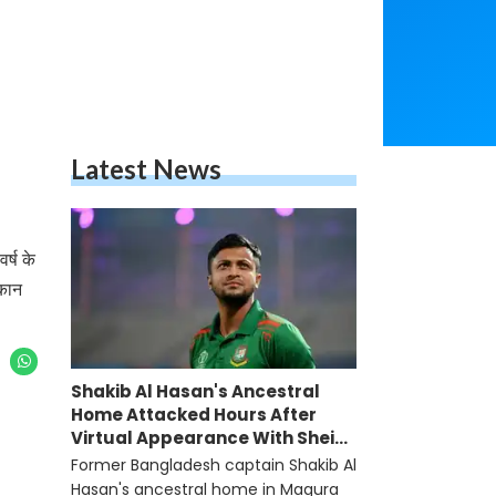
Latest News
र्ष के
ुकान
Shakib Al Hasan's Ancestral
Home Attacked Hours After
Virtual Appearance With Sheikh
Hasina
Former Bangladesh captain Shakib Al
Hasan's ancestral home in Magura