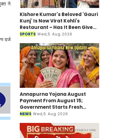
क्त ने
Kishore Kumar's Beloved 'Gauri
Kunj' Is Now Virat Kohli's
Restaurant – Has It Been Given
a New Look?
SPORTS
Wed,5 Aug 2026
ण दर्ज
Annapurna Yojana August
Payment From August 15;
Government Starts Fresh
Verification Drive
NEWS
Wed,5 Aug 2026