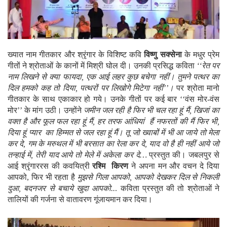
ख्यात नाम गीतकार और श्रृंगार के विशिष्ट कवि
विष्णु सक्सेना
के मधुर प्रेम
गीतों ने श्रोताओं के कानों में मिश्री घोल दी। उनकी प्रसिद्ध कविता
‘‘रेत पर
नाम लिखने से क्या फायदा, एक आई लहर कुछ बचेगा नहीं। तुमने पत्थर का
दिल हमको कह तो दिया, पत्थरों पर लिखोगे मिटेगा नहीं’’।
पर श्रोता मानो
गीतकार के साथ एकाकार हो गये। उनके गीतों पर कई बार ‘‘वंस मोर-वंस
मोर’’ के मांग उठी। उन्होंने
जमीन जल रही है फिर भी चल रहा हूं मैं, खिजां का
वक्त है और फूल फल रहा हूं मैं, हर तरफ आंधियां हैं नफरतों की मैं फिर भी,
दिया हूं प्यार का हिम्मत से जल रहा हूं मैं। तू जो ख्वाबों में भी आ जाये तो मेला
कर दे, गम के मरुथल में भी बरसात का रेला कर दे, याद वो है ही नहीं आये जो
तन्हाई में, तेरी याद आये तो मेले में अकेला कर दे…
प्रस्तुत की। जबलपुर से
आई श्रृंगाररस की कवयित्री
रश्मि किरण
ने अपना मन और वचन दे दिया
आपको, फिर भी रहता है
मुझसे गिला आपको, आपको देखकर दिल से निकली
दुआ, बदनजर से बचाये खुदा आपको..
. कविता प्रस्तुत की तो श्रोताओं ने
तालियों की गर्जना से वातावरण गूंजायमान कर दिया।