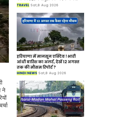
साथ-साथ इसकी समृद्ध सांस्कृतिक विरासत,
TRAVEL
Sat,8 Aug 2026
इतिहास, पारंपरिक कला एवं जीवनशैली से
रूबरू करवान
हरियाणा में मानसून एक्टिव ! भारी
आंधी बारिश का अलर्ट, देखें 12 अगस्त
तक की मौसम रिपोर्ट ?
HINDI NEWS
Sat,8 Aug 2026
ही
 ने
ियों
र्चा