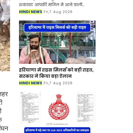
रुकावट आपकी मंजिल में आने वाली
सफलता को नहीं रोक सकती है। ऐसी ही
HINDI NEWS
Fri,7 Aug 2026
कहानी है श्रीनगर की सना फैयाज की।
एजीएमयूटी (AGMUT) कैडर की भारतीय
हरियाणा में राइस मिलर्स को बड़ी राहत,
सरकार ने किया बड़ा ऐलान
HINDI NEWS
Fri,7 Aug 2026
 नहर
ी
ी
े
लंघन