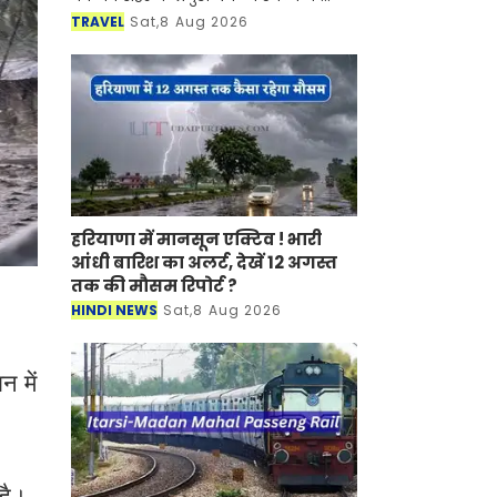
साथ-साथ इसकी समृद्ध सांस्कृतिक विरासत,
TRAVEL
Sat,8 Aug 2026
इतिहास, पारंपरिक कला एवं जीवनशैली से
रूबरू करवान
हरियाणा में मानसून एक्टिव ! भारी
आंधी बारिश का अलर्ट, देखें 12 अगस्त
तक की मौसम रिपोर्ट ?
HINDI NEWS
Sat,8 Aug 2026
न में
 है।