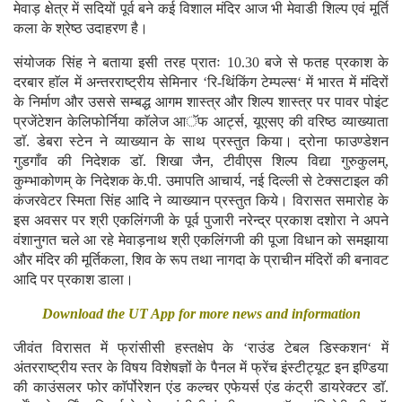
मेवाड़ क्षेत्र में सदियों पूर्व बने कई विशाल मंदिर आज भी मेवाडी शिल्प एवं मूर्ति
कला के श्रेष्ठ उदाहरण है।
संयोजक सिंह ने बताया इसी तरह प्रातः 10.30 बजे से फतह प्रकाश के
दरबार हाॅल में अन्तरराष्ट्रीय सेमिनार ‘रि-थिंकिंग टेम्पल्स‘ में भारत में मंदिरों
के निर्माण और उससे सम्बद्ध आगम शास्त्र और शिल्प शास्त्र पर पावर पोइंट
प्रजेंटेशन केलिफोर्निया काॅलेज आॅफ आर्ट्स, यूएसए की वरिष्ठ व्याख्याता
डाॅ. डेबरा स्टेन ने व्याख्यान के साथ प्रस्तुत किया। द्रोना फाउण्डेशन
गुडगाँव की निदेशक डाॅ. शिखा जैन, टीवीएस शिल्प विद्या गुरुकुलम्,
कुम्भाकोणम् के निदेशक के.पी. उमापति आचार्य, नई दिल्ली से टेक्सटाइल की
कंजरवेटर स्मिता सिंह आदि ने व्याख्यान प्रस्तुत किये। विरासत समारोह के
इस अवसर पर श्री एकलिंगजी के पूर्व पुजारी नरेन्द्र प्रकाश दशोरा ने अपने
वंशानुगत चले आ रहे मेवाड़नाथ श्री एकलिंगजी की पूजा विधान को समझाया
और मंदिर की मूर्तिकला, शिव के रूप तथा नागदा के प्राचीन मंदिरों की बनावट
आदि पर प्रकाश डाला।
Download the UT App for more news and information
जीवंत विरासत में फ्रांसीसी हस्तक्षेप के ‘राउंड टेबल डिस्कशन‘ में
अंतरराष्ट्रीय स्तर के विषय विशेषज्ञों के पैनल में फ्रेंच इंस्टीट्यूट इन इण्डिया
की काउंसलर फोर काॅर्पोरेशन एंड कल्चर एफेयर्स एंड कंट्री डायरेक्टर डाॅ.
बर्टेंड डे हार्टिंग, रिसर्च फेलो फ्रांसीसी इंस्टीट्यूट आॅफ पांडिचेरी की डाॅ.