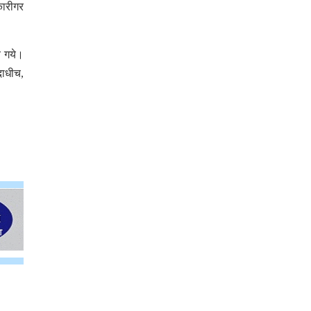
कारीगर
े गये।
दाधीच,