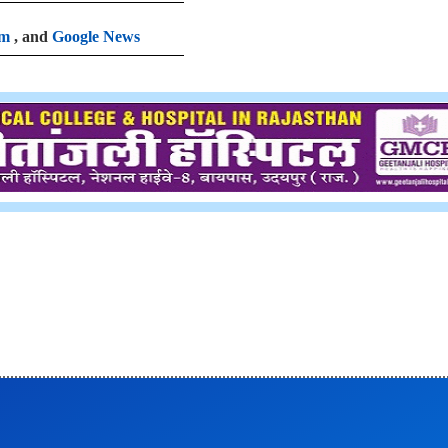
am
, and
Google News