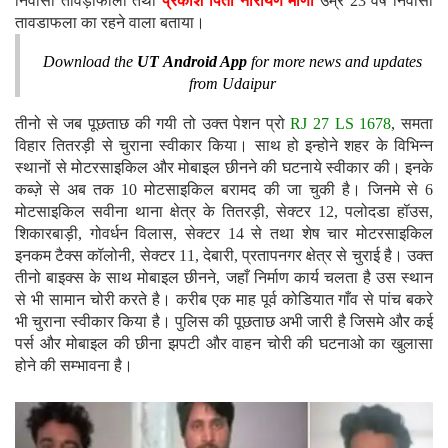
निवासी तावड़ाफाला तथा
प्रकाश पिता नारायण मीणा
उम्र 23 वर्ष निवासी
तावडाफला का रहने वाला बताया।
Download the
UT Android App
for more news and updates
from Udaipur
तीनो से जब पूछताछ की गयी तो उक्त पेशन प्रो
RJ 27 LS 1678
, समता
विहार तितरड़ी से चुराना स्वीकार किया। साथ हो इन्होने शहर के विभिन्न
स्थानों से मोटरसाइकिल और मोबाइल छीनने की घटनाये स्वीकार की। इनके
कब्ज़े से अब तक 10 मोटसाइकिल बरामद की जा चुकी है। जिनमे से 6
मोटसाइकिल सवीना थाना क्षेत्र के तितरड़ी, सेक्टर 12, पलोदडा हॉउस,
शिकारबाड़ी, गोवर्धन विलास, सेक्टर 14 से तथा शेष चार मोटरसाइकिल
इनकम टैक्स कॉलोनी, सेक्टर 11, देबारी, प्रतापनगर क्षेत्र से चुराई है। उक्त
तीनो बाइक्स के साथ मोबाइल छीनने, जहाँ निर्माण कार्य चलता है उस स्थान
से भी सामान चोरी करते है। करीब एक माह पूर्व कोडियात गाँव से पांच बकरे
भी चुराना स्वीकार किया है। पुलिस की पूछताछ अभी जारी है जिसमे और कई
पर्स और मोबाइल की छीना झपटी और वाहन चोरी की घटनाओ का खुलासा
होने की सम्भावना है।