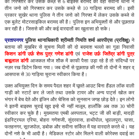
को गिरफ्तार कर उसके कब्ज़े से 6 बाइक्स बरामद की वहीँ सवीना थाना ने
तीन जनो को गिरफ्तार कर उसके कब्ज़े से 10 गाड़िया बरामद की। इसी
प्रकार सुखेर थाना पुलिस ने तीन जनो को गिरफ्त में लेकर उसके कब्जे से
एक बुलेट मोटरसाइकिल बरामद की है। पुलिस इन अभियुक्तों से और पूछताछ
कर रही है। जिससे की और कई वारदातों का खुलासा हो सके।
प्रतापनगर
पुलिस थानाधिकारी श्रीमती नियति शर्मा आरपीएस (प्रशिक्षु)
ने
बताया की मुखबिर से सुचना मिली की दो बदमाश भल्लो का गुडा निवासी
किशन डांगी उर्फ़ शेरू पुत्र गणेश डांगी
एवं
राजेश उर्फ़ जितेंद्र डांगी पुत्र
बाबूलाल डांगी
आजकल मौज शौक में काफी पैसा उड़ा रहे है तो संदिग्धों पर
नज़र रख डिटेन किया गया। जब दोनों से पूछताछ की गयी तो दोनों ने शहर व्
आसपास से 30 गाड़िया चुराना स्वीकार किया है।
उक्त अभियुक्त दिन के समय पैदल शहर में घूमते आउट बिना हैंडल लॉक वाली
गाड़ी को स्टार्ट कर ले जाते तथा उसके टायर और अन्य पार्ट्स खोल कर
भंगार में बेच देते और इंजिन और चेसिस को सुनसान जगह छोड़ देते। इन लोगो
ने इतनी बाइक्स चुराई खुद इन्हे भी नहीं मालूम, हालाँकि अब तक 30 चोरी
स्वीकार कर चुके है। मुख्यतया एमबी अस्पताल, भट्ट जी की बाड़ी, मादड़ी
इंडस्ट्रियल एरिया, बोहरा गणेशजी, सुंदरवास, हाथीपोल, भूपालपुरा, घासा,
फतहनगर, सूरजपोल, डबोक और सवीना सर्किल में यह वारदाते करते थे। यह
दोनों नशे के भी आदी है। मेडिकल स्टोर ओर मिलने वाली कोरेक्स दवाई का