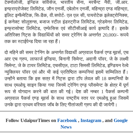
टेक्नोलोजी, इन्डिज सर्विसेज, भारतीय सैना, मरचैन्ट नैवी, जी.आर.
इन्फ्राप्रोजेक्ट लिमिटेड, जौन एनर्जी, एबेलोन एनर्जी, महिन्द्रा एण्ड महिन्द्रा,
इलिट इन्फैमेटिक, सि-डैक, वी.सपोर्ट- एल एल सी, पायरोटेक इलेक्ट्रोनिक्स,
ई कनेक्ट सोलुशन्स, बजाज स्टील इंडस्ट्रीज लिमिटेड, ग्रेडमेनर लिमिटेड,
इन्फ्रासोफ्ट लिमिटेड, एम्फेसिस एवं सीटीसीआई कार्प इत्यादि हैं। इसके
अतिरिक्त गिट्स के विद्यार्थियों को समर ट्रेनिंग के अन्तर्गत 20,000/- रूपये
तक का स्टाईपेन्ड दिया जा रहा हैं।
दो महिने की समर टेªनिंग के अन्तर्गत विद्यार्थी अग्रवाल पैकर्स एण्ड मूवर्स, एच
आर एच ग्रुप, लाफार्ज इन्डिया, बिनानी सिमेन्ट, अदानी पॉवर, जे के लक्ष्मी
सिमेन्ट, जे के टायर लिमिटेड, एचसीएल, टाटा सिमसी लिमिटेड, इण्डियन रेल्वे
न्युक्लियर पॉवर एवं और भी कई प्रतिष्ठित कम्पनियां इसमें सम्मिलित हैं।
उन्होंने बताया कि इस सत्र में गिट्स द्वारा टॉप लेवल की 18 कम्पनियों के
साथ एमओयू साइन किया गया जिनमें ट्रेनिंग एण्ड़ प्लैसमेन्ट के क्षेत्र में पूर्ण
रूप से योगदान करने की बात की गई। देश की नम्बर 1 पैकर्स कम्पनी
अग्रवाल पैकर्स एण्ड़ मूवर्स के साथ राष्ट्रीय स्तर पर एमओयू हुआ जिसमें
उनके द्वारा प्रथम वरियता जॉब के लिए गीतांजली ग्रुप की दी जायेगी।
Follow UdaipurTimes on
Facebook
,
Instagram
, and
Google
News