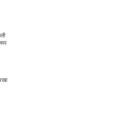
जली
 रूप
 रखा