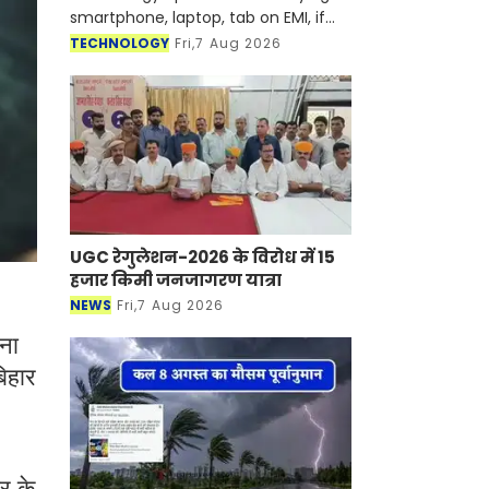
smartphone, laptop, tab on EMI, if
someone misses their EMI in any
TECHNOLOGY
Fri,7 Aug 2026
month, it is seen that the
concerned finance company or
bank is l
UGC रेगुलेशन-2026 के विरोध में 15
हजार किमी जनजागरण यात्रा
NEWS
Fri,7 Aug 2026
ना
बिहार
र के