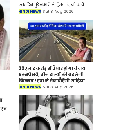
एक दिन पुरे जमाने में गूँजता है, जो कड़ी
मेहनत करना जानते है वो एक न एक दिन
HINDI NEWS
Sat,8 Aug 2026
इतिहास जरूर रचते है। आज हम आपको ऐसी
ही एक मेहनती मह
32 हजार करोड़ में तैयार होगा ये नया
एक्सप्रेसवे, तीन राज्यों की बदलेगी
किस्मत ! हवा से तेज दौड़ेंगी गाड़‍ियां
HINDI NEWS
Sat,8 Aug 2026
या
जस्व