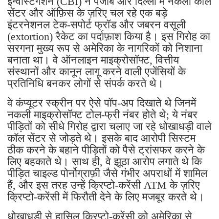
इंटरनेशनल टेक-सपोर्ट फ्रॉड और जबरन वसूली
(extortion) रैकेट का पर्दाफ़ाश किया है। इस गिरोह का
सरगना मुख्य रूप से अमेरिका के नागरिकों को निशाना
बनाता था। वे ऑनलाइन माइक्रोसॉफ्ट, वित्तीय
संस्थानों और कानून लागू करने वाली एजेंसियों के
प्रतिनिधि बनकर लोगों से संपर्क करते थे।
वे कंप्यूटर स्क्रीन पर ऐसे पॉप-अप दिखाते थे जिनमें
नकली माइक्रोसॉफ्ट टोल-फ्री नंबर होते थे; ये नंबर
पीड़ितों को सीधे गिरोह द्वारा चलाए जा रहे धोखाधड़ी वाले
कॉल सेंटर से जोड़ते थे। इसके बाद आरोपी सिस्टम
ठीक करने के बहाने पीड़ितों को पैसे ट्रांसफर करने के
लिए बहकाते थे। साथ ही, वे झूठा आरोप लगाते थे कि
पीड़ित चाइल्ड पोर्नोग्राफ़ी जैसे गंभीर अपराधों में शामिल
हैं, और इस तरह उन्हें क्रिप्टो-करेंसी ATM के ज़रिए
क्रिप्टो-करेंसी में फिरौती देने के लिए मजबूर करते थे।
धोखाधड़ी से हासिल क्रिप्टो-करेंसी को अमेरिका से
बाहर भेजने के लिए कई क्रिप्टो वॉलेट के ज़रिए
ट्रांसफर किया जाता था। बाद में, अपराध से मिली इस