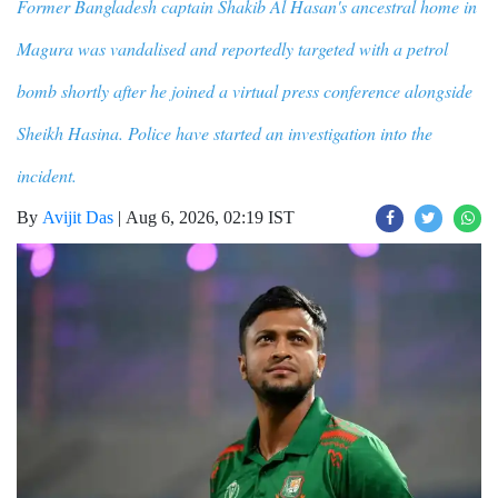
Former Bangladesh captain Shakib Al Hasan's ancestral home in
Magura was vandalised and reportedly targeted with a petrol
bomb shortly after he joined a virtual press conference alongside
Sheikh Hasina. Police have started an investigation into the
incident.
By
Avijit Das
|
Aug 6, 2026, 02:19 IST