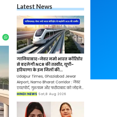
Latest News
गाजियाबाद-जेवर नमो भारत कॉरिडोर
से बदलेगी NCR की तस्वीर, यूपी-
हरियाणा के इन जिलों की
बढ़ेगी कनेक्टिविटी
Udaipur Times, Ghaziabad Jewar
Airport, Namo Bharat Corridor : जेवर
एयरपोर्ट, गुरुग्राम और फरीदाबाद को जोड़ने
वाले 64 किलोमीटर लंबे कॉरिडोर की DPR
HINDI NEWS
Sat,8 Aug 2026
की मंजूरी मिल गई है। इसे उत्तर प्रदेश सरकार
और फिर क