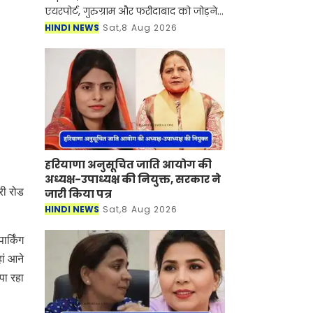
एयरपोर्ट, गुरुग्राम और फरीदाबाद को जोड़ने
वाले 64 किलोमीटर लंबे कॉरिडोर की DPR
HINDI NEWS
Sat,8 Aug 2026
की मंजूरी मिल गई है। इसे उत्तर प्रदेश सरकार
और फिर क
हरियाणा अनुसूचित जाति आयोग की
अध्यक्ष-उपाध्यक्ष की नियुक्त, सरकार ने
सरी रोड
जारी किया पत्र
HINDI NEWS
Sat,8 Aug 2026
ार्किंग
हां आने
पा रहा