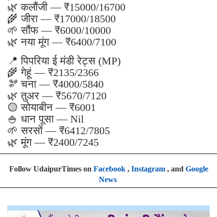
🌿 कलौंजी — ₹15000/16700
🌾 जीरा — ₹17000/18500
🌱 सौंफ — ₹6000/10000
🌿 नया मूंग — ₹6400/7100
📍 पिपरिया ई मंडी रेट्स (MP)
🌾 गेहूं — ₹2135/2366
🫘 चना — ₹4000/5840
🌿 तुअर — ₹5670/7120
🟡 सोयाबीन — ₹6001
🍚 धान पूसा — Nil
🌱 सरसों — ₹6412/7805
🌿 मूंग — ₹2400/7245
Follow UdaipurTimes on
Facebook
,
Instagram
, and
Google
News