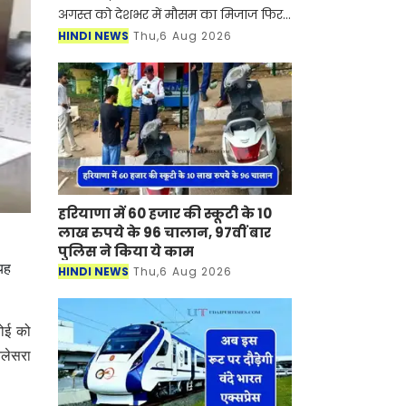
अगस्त को देशभर में मौसम का मिजाज फिर
से बदलने वाला है। देश के कई राज्यों में
HINDI NEWS
Thu,6 Aug 2026
मानसून सक्रिय होने से जमकर बारिश देखने
को मिल रही है, ज
हरियाणा में 60 हजार की स्कूटी के 10
लाख रुपये के 96 चालान, 97वीं बार
पुलिस ने किया ये काम
 यह
HINDI NEWS
Thu,6 Aug 2026
नोई को
तलेसरा