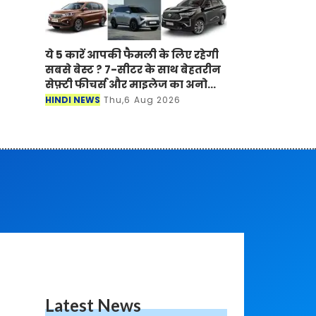
ये 5 कारें आपकी फैमली के लिए रहेगी
सबसे बेस्ट ? 7-सीटर के साथ बेहतरीन
सेफ़्टी फीचर्स और माइलेज का अनोखा
अंदाज
HINDI NEWS
Thu,6 Aug 2026
Latest News