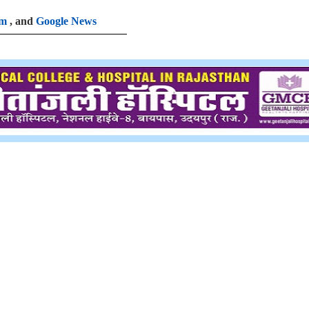
am
, and
Google News