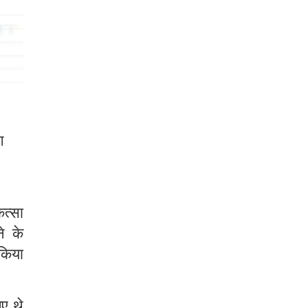
ग
ित्सा
े के
 किया
ए थे