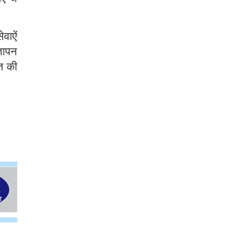
वाऐं
्ञापन
त की