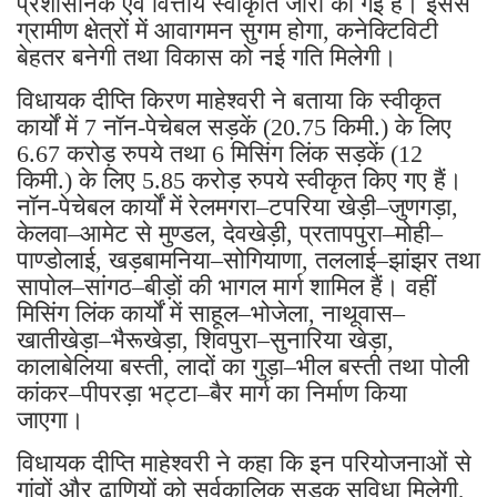
प्रशासनिक एवं वित्तीय स्वीकृति जारी की गई है। इससे
ग्रामीण क्षेत्रों में आवागमन सुगम होगा, कनेक्टिविटी
बेहतर बनेगी तथा विकास को नई गति मिलेगी।
विधायक दीप्ति किरण माहेश्वरी ने बताया कि स्वीकृत
कार्यों में 7 नॉन-पेचेबल सड़कें (20.75 किमी.) के लिए
6.67 करोड़ रुपये तथा 6 मिसिंग लिंक सड़कें (12
किमी.) के लिए 5.85 करोड़ रुपये स्वीकृत किए गए हैं।
नॉन-पेचेबल कार्यों में रेलमगरा–टपरिया खेड़ी–जुणगड़ा,
केलवा–आमेट से मुण्डल, देवखेड़ी, प्रतापपुरा–मोही–
पाण्डोलाई, खड़बामनिया–सोगियाणा, तललाई–झांझर तथा
सापोल–सांगठ–बीड़ों की भागल मार्ग शामिल हैं। वहीं
मिसिंग लिंक कार्यों में साहूल–भोजेला, नाथूवास–
खातीखेड़ा–भैरूखेड़ा, शिवपुरा–सुनारिया खेड़ा,
कालाबेलिया बस्ती, लादों का गुड़ा–भील बस्ती तथा पोली
कांकर–पीपरड़ा भट्टा–बैर मार्ग का निर्माण किया
जाएगा।
विधायक दीप्ति माहेश्वरी ने कहा कि इन परियोजनाओं से
गांवों और ढाणियों को सर्वकालिक सड़क सुविधा मिलेगी,