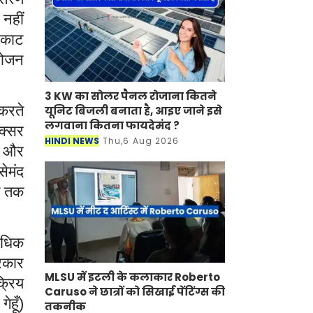
नहीं
म काट
भोजन
3 KW का सोलर पैनल रोजाना कितने
 करते
यूनिट बिजली बनाता है, आइए जाने इसे
लगवाना कितना फायदेमंद ?
अक्सर
HINDI NEWS
Thu,6 Aug 2026
ो और
सेमंद
बत तक
अधिक
सरकार
MLSU में इटली के कलाकार Roberto
क्रिय
Caruso ने छात्रों को सिखाई पेंटिंग्स की
ेहूँ)
तकनीक