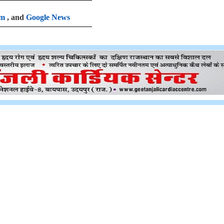
am
, and
Google News