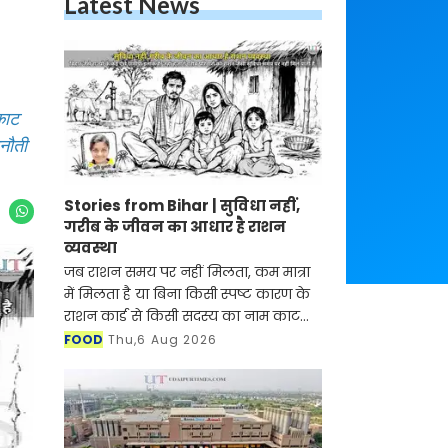
Latest News
काट
नौती
Stories from Bihar | सुविधा नहीं,
गरीब के जीवन का आधार है राशन
व्यवस्था
जब राशन समय पर नहीं मिलता, कम मात्रा
में मिलता है या बिना किसी स्पष्ट कारण के
राशन कार्ड से किसी सदस्य का नाम काट
दिया जाता है, तब इसका सबसे बड़ा असर उन
FOOD
Thu,6 Aug 2026
परिवारों पर पड़ता है जिनके लिए दो वक़्त का
भरप