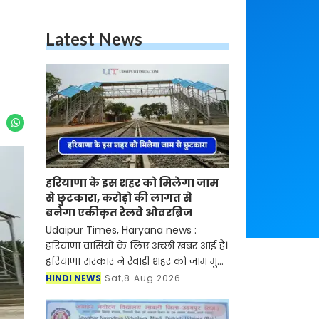
Latest News
हरियाणा के इस शहर को मिलेगा जाम
से छुटकारा, करोड़ो की लागत से
बनेगा एकीकृत रेलवे ओवरब्रिज
Udaipur Times, Haryana news :
हरियाणा वासियों के लिए अच्छी खबर आई है।
हरियाणा सरकार ने रेवाड़ी शहर को जाम मुक्त
करने का फैसला लिया है। सरकार ने शहर में
HINDI NEWS
Sat,8 Aug 2026
लगने वाले जाम की समस्या को खत्म करने
के लिए बड़