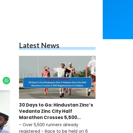
Latest News
30 Days to Go: Hindustan Zinc’s
Vedanta Zinc City Half
Marathon Crosses 5,500
Registrations in Udaipur
- Over 5,500 runners already
registered - Race to be held on 6