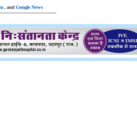
am
, and
Google News