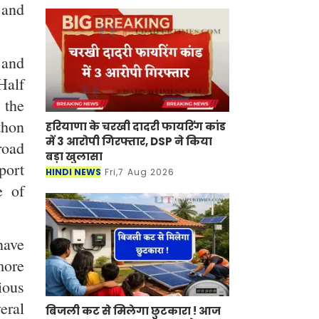
s and
 and
Half
 the
thon
हरियाणा के चरखी दादरी फायरिंग कांड
में 3 आरोपी गिरफ्तार, DSP ने किया
road
बड़ा खुलासा
port
HINDI NEWS
Fri,7 Aug 2026
e of
have
more
ious
eral
बिजली कट से मिलेगा छुटकारा ! आज