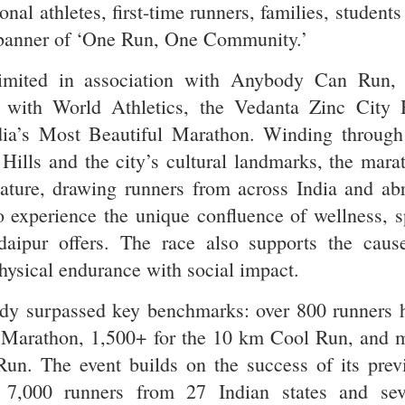
onal athletes, first-time runners, families, student
 banner of ‘One Run, One Community.’
imited in association with Anybody Can Run,
d with World Athletics, the Vedanta Zinc City 
dia’s Most Beautiful Marathon. Winding through
 Hills and the city’s cultural landmarks, the mara
tature, drawing runners from across India and ab
 experience the unique confluence of wellness, s
aipur offers. The race also supports the caus
sical endurance with social impact.
eady surpassed key benchmarks: over 800 runners 
f Marathon, 1,500+ for the 10 km Cool Run, and 
un. The event builds on the success of its prev
r 7,000 runners from 27 Indian states and sev