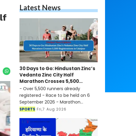
Latest News
lf
30 Days to Go: Hindustan Zinc’s
Vedanta Zinc City Half
Marathon Crosses 5,500
Registrations in Udaipur
- Over 5,500 runners already
registered - Race to be held on 6
September 2026 - Marathon
continues to strengthen Udaipur's
SPORTS
Fri,7 Aug 2026
position as a sports tourism
destination