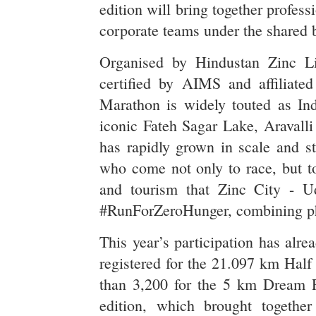
edition will bring together professi
corporate teams under the shared
Organised by Hindustan Zinc L
certified by AIMS and affiliate
Marathon is widely touted as In
iconic Fateh Sagar Lake, Aravalli
has rapidly grown in scale and s
who come not only to race, but to
and tourism that Zinc City - Ud
#RunForZeroHunger, combining phy
This year’s participation has alr
registered for the 21.097 km Hal
than 3,200 for the 5 km Dream R
edition, which brought togethe