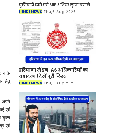
बुनियादी ढांचे को और अधिक सुदृढ़ बनाने
की दिशा में एक बड़ा कदम उठाया है। सरकार
HINDI NEWS
Thu,6 Aug 2026
ने एक प्राथमिक स्वास्थ्य केंद्र को अपग्रेड क
हरियाणा में इन IAS अधिकारियों का
दान के
तबादला ! देखें पूरी लिस्ट
न हेतु
HINDI NEWS
Thu,6 Aug 2026
/ अपने
आई एवं
ो युक्त
्र एवं