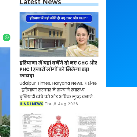
Latest News
हरियाणा में यहां बनेंगे दो नए CHC और
PHC ! हजारों लोगों को मिलेगा बड़ा
फायदा
Udaipur Times, Haryana News, चंडीगढ़
: हरियाणा सरकार ने राज्य में स्वास्थ्य
बुनियादी ढांचे को और अधिक सुदृढ़ बनाने
की दिशा में एक बड़ा कदम उठाया है। सरकार
HINDI NEWS
Thu,6 Aug 2026
ने एक प्राथमिक स्वास्थ्य केंद्र को अपग्रेड क