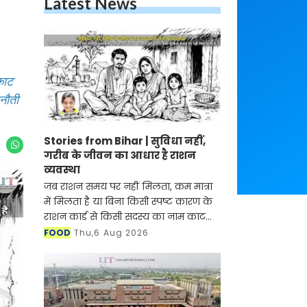
Latest News
काट
नौती
Stories from Bihar | सुविधा नहीं,
गरीब के जीवन का आधार है राशन
व्यवस्था
जब राशन समय पर नहीं मिलता, कम मात्रा
में मिलता है या बिना किसी स्पष्ट कारण के
राशन कार्ड से किसी सदस्य का नाम काट
दिया जाता है, तब इसका सबसे बड़ा असर उन
FOOD
Thu,6 Aug 2026
परिवारों पर पड़ता है जिनके लिए दो वक़्त का
भरप