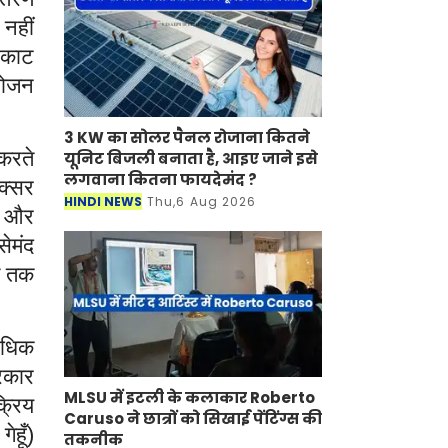
नहीं
म काट
भोजन
3 KW का सोलर पैनल रोजाना कितने
 करते
यूनिट बिजली बनाता है, आइए जाने इसे
लगवाना कितना फायदेमंद ?
अक्सर
HINDI NEWS
Thu,6 Aug 2026
ो और
सेमंद
बत तक
अधिक
सरकार
MLSU में इटली के कलाकार Roberto
क्रिय
Caruso ने छात्रों को सिखाई पेंटिंग्स की
ेहूँ)
तकनीक