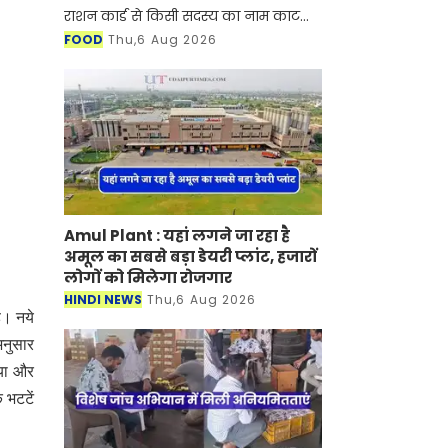
राशन कार्ड से किसी सदस्य का नाम काट
दिया जाता है, तब इसका सबसे बड़ा असर उन
FOOD
Thu,6 Aug 2026
परिवारों पर पड़ता है जिनके लिए दो वक़्त का
भरप
Amul Plant : यहां लगने जा रहा है
अमूल का सबसे बड़ा डेयरी प्लांट, हजारों
लोगों को मिलेगा रोजगार
HINDI NEWS
Thu,6 Aug 2026
ै। नये
 अनुसार
गया और
 भटटें