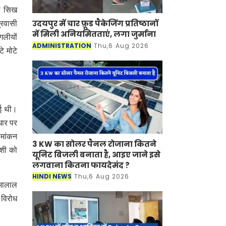
जो सिख
उदयपुर में चार फ़ूड पैकेजिंग प्रतिष्ठानों
्रवासी
में मिली अनियमितताएं, लगा जुर्माना
 गलीयों
ADMINISTRATION
Thu,6 Aug 2026
े मोटे
गई थी।
धार पर
ीमांकन
3 KW का सोलर पैनल रोजाना कितने
ाशी को
यूनिट बिजली बनाता है, आइए जाने इसे
लगवाना कितना फायदेमंद ?
HINDI NEWS
Thu,6 Aug 2026
ोभालाल
ा विरोध