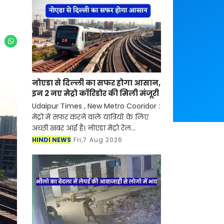
नोएडा से दिल्ली का सफर होगा आसान,
इन 2 नए मेट्रो कॉरिडोर की मिली मंजूरी
Udaipur Times , New Metro Cooridor :
मेट्रो में सफर करने वाले यात्रियों के लिए
अच्छी खबर आई है। नोएडा मेट्रो रेल
कॉरपोरेशन (NMRC) ने बॉटनिकल गार्डन
HINDI NEWS
Fri,7 Aug 2026
से सेक्टर-142 और ग्रेटर नोएडा डिपो से
बोड़ाकी तक बन