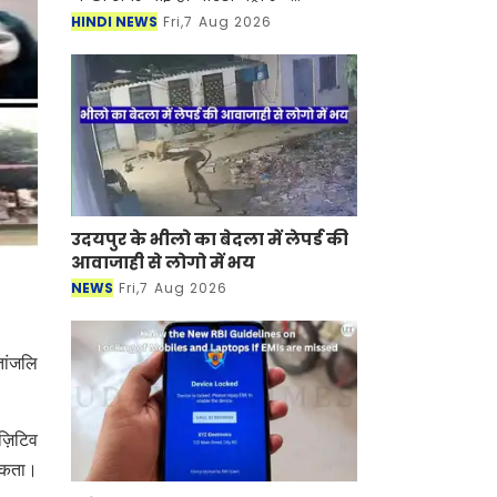
कॉरपोरेशन (NMRC) ने बॉटनिकल गार्डन
HINDI NEWS
Fri,7 Aug 2026
से सेक्टर-142 और ग्रेटर नोएडा डिपो से
बोड़ाकी तक बन
उदयपुर के भीलो का बेदला में लेपर्ड की
आवाजाही से लोगो में भय
NEWS
Fri,7 Aug 2026
तांजलि
ज़िटिव
 सकता।