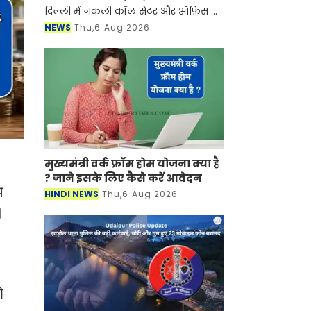
दिल्ली में नकली कॉल सेंटर और ऑफ़िस के
ज़रिए चल रहे एक बड़े इंटरनेशनल टेक-
NEWS
Thu,6 Aug 2026
सपोर्ट फ्रॉड और जबरन वसूली (extortion)
रैकेट का
मुख्यमंत्री वर्क फ्रॉम होम योजना क्या है
? जाने इसके लिए कैसे करें आवेदन
प
HINDI NEWS
Thu,6 Aug 2026
ं।
ो