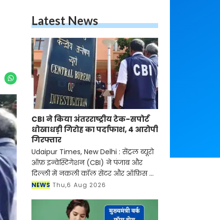
Latest News
CBI ने किया अंतरराष्ट्रीय टेक-सपोर्ट
धोखाधड़ी गिरोह का पर्दाफाश, 4 आरोपी
गिरफ्तार
Udaipur Times, New Delhi : सेंट्रल ब्यूरो
ऑफ़ इन्वेस्टिगेशन (CBI) ने पंजाब और
दिल्ली में नकली कॉल सेंटर और ऑफ़िस के
ज़रिए चल रहे एक बड़े इंटरनेशनल टेक-
NEWS
Thu,6 Aug 2026
सपोर्ट फ्रॉड और जबरन वसूली (extortion)
रैकेट का