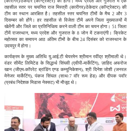
(कारीगर)/ठेकेदार (काॅन्ट्रेक्टर) की होगी। मध्य प्रदेश और गुजरात में एक
तहसील स्तर पर चयनित राज मिस्त्री (कारीगर)/ठेकेदार (काॅन्ट्रेक्टर) की
टीम का स्थान आरक्षित है।
तहसील स्तर चयनित टीमों के मैच 2 और 3
दिसम्बर को होंगे। हर तहसील से विजेता टीमें अपने जिला मुख्यालयों में
खेलेंगी और जिले का प्रतिनिधित्व करने वाली टीम का चयन होगा। 51 जिला
टीमें राजस्थान, मध्य प्रदेश और गुजरात के 8 जोन में टकराएंगी। क्रिकेट
महोत्सव का समापन आठ अंतिम टीमों के बीच 24 दिसंबर को राजस्थान के
उदयपुर में होगा।
कार्यक्रम के मुख्य अतिथि यु.आई.टी चेयरमेन श्रीमान रवींद्र श्रीमाली थे।
वंडर सीमेंट लिमिटेड के सिद्धार्थ सिंघवी (एवीपी-मार्केटिंग), ज़ाहिद अफरोज
खान (जीएम-काॅपरेट ब्रांडिंग एण्ड कम्युनिकेशन), श्री दिनेश जोशी (जनरल
मेनेजर मार्केटिंग), पंकज सिंघल (साथः7 वाॅर रूम हेड) और दीपक पवाॅर
(प्रबंध निदेशक मिडास नेक्सट) भी मौजूद थे।