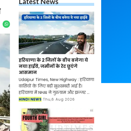
Latest News
न
हरियाणा के 2 जिलों के बीच बनेगा ये
नया हाईवे, जमीनों के रेट छूएंगे
आसमान
Udaipur Times, New Highway : हरियाणा
वासियों के लिए बड़ी खुशखबरी आई है।
हरियाणा में NHAI ने गुरुग्राम और झज्जर को
जोड़ने के लिए नए हाईवे के निर्माण जल्द ही
HINDI NEWS
Thu,6 Aug 2026
शुरू होने वाला है। मिली जानकारी के अनुसार
इस