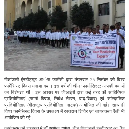
गीतांजली इंस्टीट्यूट आॅफ फार्मेसी द्वारा मंगलवार 25 सितंबर को विश्व
फार्मेसिस्ट दिवस मनाया गया। इस वर्ष की थीम ‘फार्मासिस्ट: आपकी दवाओं
का विशेषज्ञ’ थी। इस अवसर पर जीआईपी द्वारा कई तरह की साहित्यिक
प्रतियोगिताएं (फार्मा क्विज़, निबंध लेखन, वाद-विवाद) एवं सांस्कृतिक
प्रतियोगिताएं (गीत/नृत्य प्रतियोगिता, नाटक) आयोजित की गई। साथ ही
विश्व फार्मेसिस्ट दिवस के उपलक्ष्य में रक्तदान शिविर एवं जागरुकता रैली भी
आयोजित की गई।
कार्यक्रम की शुरुआत में डाॅ अशोक दशोरा, डीन गीतांजली इंस्टीट्यूट आॅफ