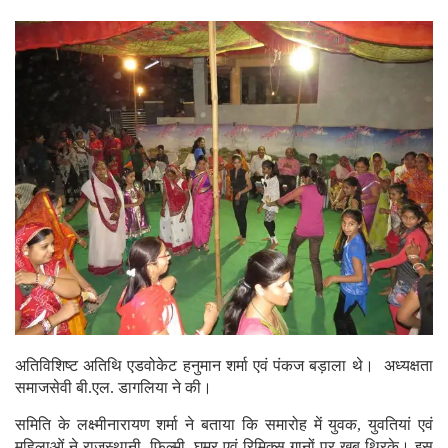
अतिविशिष्ट अतिथि एडवोकेट हनुमान शर्मा एवं पंकज बड़ाला थे। अध्यक्षता
समाजसेवी बी.एल. डागलिया ने की।
समिति के लक्ष्मीनारायण शर्मा ने बताया कि समारोह में युवक, युवतियां एवं
महिलाओं ने राजस्थानी, फिल्मी, घूमर एवं रिमिक्स गानों पर खूब थिरके। इस