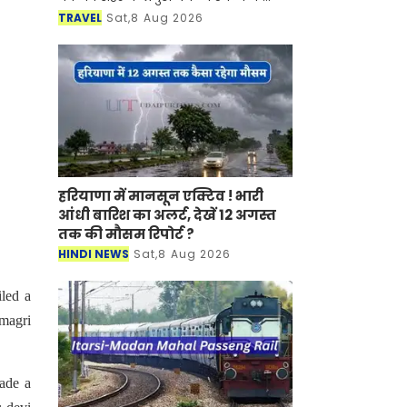
साथ-साथ इसकी समृद्ध सांस्कृतिक विरासत,
TRAVEL
Sat,8 Aug 2026
इतिहास, पारंपरिक कला एवं जीवनशैली से
रूबरू करवान
हरियाणा में मानसून एक्टिव ! भारी
आंधी बारिश का अलर्ट, देखें 12 अगस्त
तक की मौसम रिपोर्ट ?
HINDI NEWS
Sat,8 Aug 2026
led a
nmagri
ade a