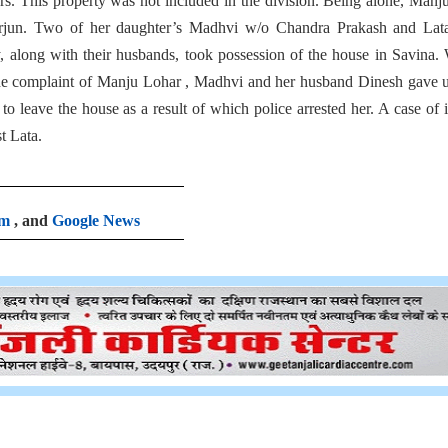
rs. This property was not included in the division. Being alone, Manj
Arjun. Two of her daughter’s Madhvi w/o Chandra Prakash and Lat
, along with their husbands, took possession of the house in Savina
 the complaint of Manju Lohar , Madhvi and her husband Dinesh gave 
o leave the house as a result of which police arrested her. A case of i
t Lata.
am
, and
Google News