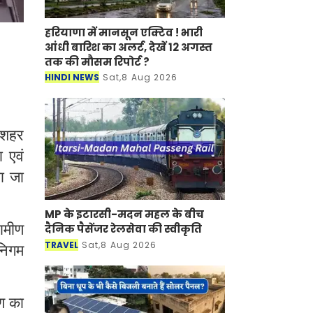
हरियाणा में मानसून एक्टिव ! भारी
आंधी बारिश का अलर्ट, देखें 12 अगस्त
तक की मौसम रिपोर्ट ?
HINDI NEWS
Sat,8 Aug 2026
 शहर
 एवं
या जा
MP के इटारसी-मदन महल के बीच
ामीण
दैनिक पैसेंजर रेलसेवा की स्वीकृति
TRAVEL
Sat,8 Aug 2026
निगम
षण का