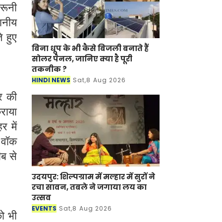
दरूनी
थानीय
े हुए
बिना धूप के भी कैसे बिजली बनाते हैं
सोलर पैनल, जानिए क्या है पूरी
तकनीक ?
HINDI NEWS
Sat,8 Aug 2026
र की
राया
 में
 वॉक
ीब से
उदयपुर: शिल्पग्राम में मल्हार में सुरों ने
रचा सावन, तबले ने जगाया लय का
उत्सव
EVENTS
Sat,8 Aug 2026
ो भी