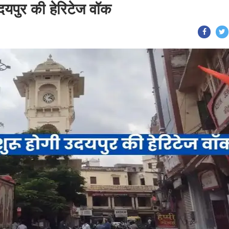
दयपुर की हेरिटेज वॉक