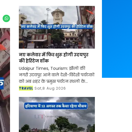
नए कलेवर में फिर शुरू होगी उदयपुर
की हेरिटेज वॉक
Udaipur Times, Tourism: झीलों की
नगरी उदयपुर आने वाले देशी-विदेशी पर्यटकों
को अब शहर के प्रमुख पर्यटन स्थलों के
साथ-साथ इसकी समृद्ध सांस्कृतिक विरासत,
TRAVEL
Sat,8 Aug 2026
इतिहास, पारंपरिक कला एवं जीवनशैली से
रूबरू करवान