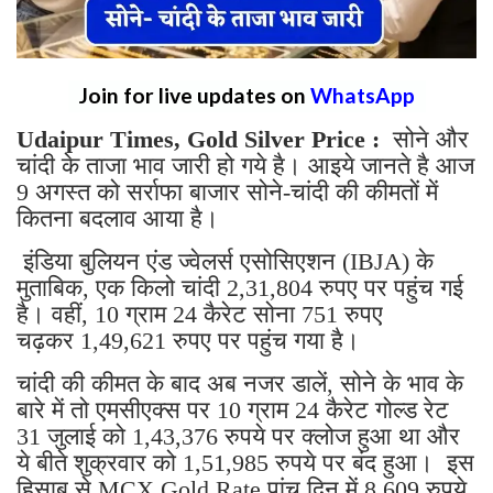
Join for live updates on
WhatsApp
Udaipur Times, Gold Silver Price :
सोने और
चांदी के ताजा भाव जारी हो गये है। आइये जानते है आज
9 अगस्त को सर्राफा बाजार सोने-चांदी की कीमतों में
कितना बदलाव आया है।
इंडिया बुलियन एंड ज्वेलर्स एसोसिएशन (IBJA) के
मुताबिक, एक किलो चांदी 2,31,804 रुपए पर पहुंच गई
है। वहीं, 10 ग्राम 24 कैरेट सोना 751 रुपए
चढ़कर 1,49,621 रुपए पर पहुंच गया है।
चांदी की कीमत के बाद अब नजर डालें, सोने के भाव के
बारे में तो एमसीएक्स पर 10 ग्राम 24 कैरेट गोल्ड रेट
31 जुलाई को 1,43,376 रुपये पर क्लोज हुआ था और
ये बीते शुक्रवार को 1,51,985 रुपये पर बंद हुआ। इस
हिसाब से MCX Gold Rate पांच दिन में 8,609 रुपये