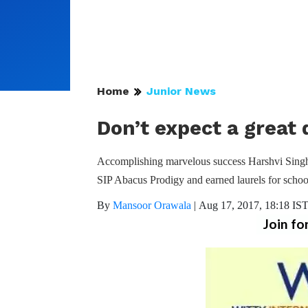
Home
Junior News
Don’t expect a great
Accomplishing marvelous success Harshvi Singh
SIP Abacus Prodigy and earned laurels for schoo
By
Mansoor Orawala
|
Aug 17, 2017, 18:18 IS
Join fo