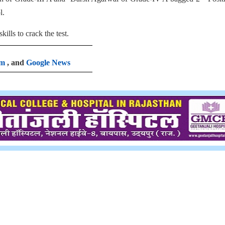
l.
ills to crack the test.
am
, and
Google News