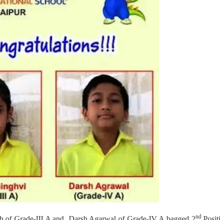
nd
h of Grade-III A and Darsh Agarwal of Grade-IV A bagged 2
Posit