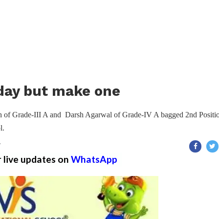
 day but make one
 of Grade-III A and Darsh Agarwal of Grade-IV A bagged 2nd Positio
l.
T
r live updates on
WhatsApp