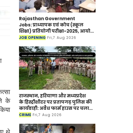
Rajasthan Government
Jobs: प्राध्यापक एवं कोच (स्कूल
शिक्षा) प्रतियोगी परीक्षा-2025, आयोग
ने जारी की हिंदी विषय की विचारित
JOB OPENING
Fri,7 Aug 2026
सूची
ग
ित्सा
राजस्थान, हरियाणा और मध्यप्रदेश
े के
के हिस्ट्रीशीटर पर प्रतापगढ़ पुलिस की
कार्यवाही: अवैध फार्म हाउस पर चला
 किया
बुलडोजर
CRIME
Fri,7 Aug 2026
ए थे