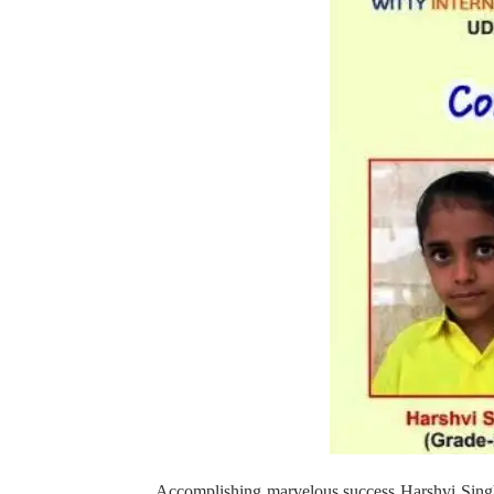
Accomplishing marvelous success Harshvi Sing