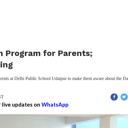
n Program for Parents;
ing
arents at Delhi Public School Udaipur to make them aware about the D
ST
r live updates on
WhatsApp