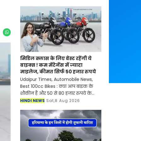
मिडिल क्लास के लिए बेस्ट रहेंगी ये
बाइक्स ! कम मेंटेनेंस में ज्यादा
माइलेज, कीमत सिर्फ 50 हजार रुपये
Udaipur Times, Automobile News,
Best 100cc Bikes : क्या आप बाइक के
शौकीन हैं और 50 से 80 हजार रुपये के
बजट में बेहतरीन 100cc बाइक की तलाश में
HINDI NEWS
Sat,8 Aug 2026
हैं? हमने आपके लिए एक शानदार लिस्ट
तैयार की है। 80,000 रु