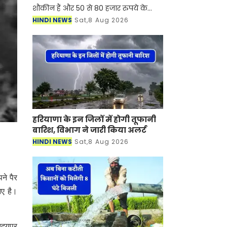
शौकीन हैं और 50 से 80 हजार रुपये के
बजट में बेहतरीन 100cc बाइक की तलाश में
HINDI NEWS
Sat,8 Aug 2026
हैं? हमने आपके लिए एक शानदार लिस्ट
तैयार की है। 80,000 रु
हरियाणा के इन जिलों में होगी तूफानी
बारिश, विभाग ने जारी किया अलर्ट
HINDI NEWS
Sat,8 Aug 2026
ने पैर
आए है।
उदयपुर