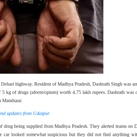
t Debari highway.
Resident of Madhya Pradesh, Dashrath Singh was arr
5 kg of drugs (afeem/opium) worth 4.75 lakh rupees. Dashrath was o
om Mandsaur.
and updates from Udaipur
f drug being supplied from Madhya Pradesh. They alerted teams on D
e car looked somewhat suspicious but they did not find anything wi