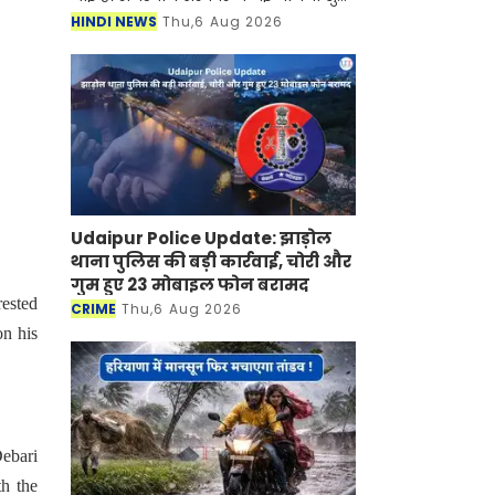
की है जिसके तहत अब महिलाओं को घर बैठे
HINDI NEWS
Thu,6 Aug 2026
रोजगार मिलने वाला है। जानकारी के
अनुसार सरकार द्वारा चला
Udaipur Police Update: झाड़ोल
थाना पुलिस की बड़ी कार्रवाई, चोरी और
गुम हुए 23 मोबाइल फोन बरामद
ested
CRIME
Thu,6 Aug 2026
n his
ebari
th the