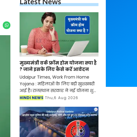
Latest News
मुख्यमंत्री वर्क फ्रॉम होम योजना क्या है
? जाने इसके लिए कैसे करें आवेदन
Udaipur Times, Work From Home
Yojana : महिलाओं के लिए बड़ी खुशखबरी
आई है। राजस्थान सरकार ने नई योजना शुरू
की है जिसके तहत अब महिलाओं को घर बैठे
HINDI NEWS
Thu,6 Aug 2026
रोजगार मिलने वाला है। जानकारी के
अनुसार सरकार द्वारा चला