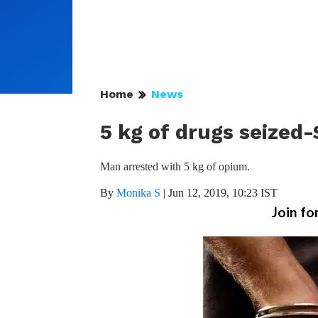
Home
News
5 kg of drugs seized
Man arrested with 5 kg of opium.
By
Monika S
|
Jun 12, 2019, 10:23 IST
Join fo