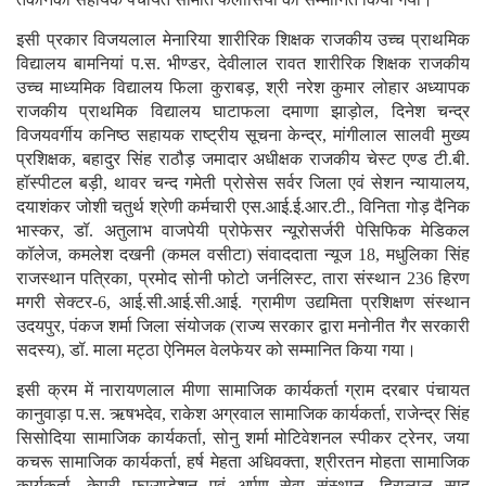
इसी प्रकार विजयलाल मेनारिया शारीरिक शिक्षक राजकीय उच्च प्राथमिक
विद्यालय बामनियां प.स. भीण्डर, देवीलाल रावत शारीरिक शिक्षक राजकीय
उच्च माध्यमिक विद्यालय फिला कुराबड़, श्री नरेश कुमार लोहार अध्यापक
राजकीय प्राथमिक विद्यालय घाटाफला दमाणा झाड़ोल, दिनेश चन्द्र
विजयवर्गीय कनिष्ठ सहायक राष्ट्रीय सूचना केन्द्र, मांगीलाल सालवी मुख्य
प्रशिक्षक, बहादुर सिंह राठौड़ जमादार अधीक्षक राजकीय चेस्ट एण्ड टी.बी.
हॉस्पीटल बड़ी, थावर चन्द गमेती प्रोसेस सर्वर जिला एवं सेशन न्यायालय,
दयाशंकर जोशी चतुर्थ श्रेणी कर्मचारी एस.आई.ई.आर.टी., विनिता गोड़ दैनिक
भास्कर, डॉ. अतुलाभ वाजपेयी प्रोफेसर न्यूरोसर्जरी पेसिफिक मेडिकल
कॉलेज, कमलेश दखनी (कमल वसीटा) संवाददाता न्यूज 18, मधुलिका सिंह
राजस्थान पत्रिका, प्रमोद सोनी फोटो जर्नलिस्ट, तारा संस्थान 236 हिरण
मगरी सेक्टर-6, आई.सी.आई.सी.आई. ग्रामीण उद्यमिता प्रशिक्षण संस्थान
उदयपुर, पंकज शर्मा जिला संयोजक (राज्य सरकार द्वारा मनोनीत गैर सरकारी
सदस्य), डॉ. माला मट्ठा ऐनिमल वेलफेयर को सम्मानित किया गया।
इसी क्रम में नारायणलाल मीणा सामाजिक कार्यकर्ता ग्राम दरबार पंचायत
कानुवाड़ा प.स. ऋषभदेव, राकेश अग्रवाल सामाजिक कार्यकर्ता, राजेन्द्र सिंह
सिसोदिया सामाजिक कार्यकर्ता, सोनु शर्मा मोटिवेशनल स्पीकर ट्रेनर, जया
कचरू सामाजिक कार्यकर्ता, हर्ष मेहता अधिवक्ता, श्रीरतन मोहता सामाजिक
कार्यकर्ता, केपरी फाउण्डेशन एवं अर्पण सेवा संस्थान, हिरालाल साहु