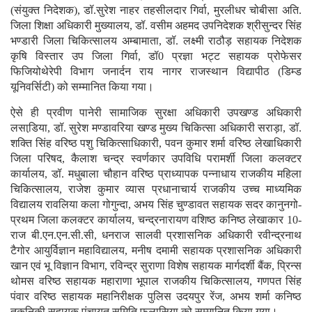
(संयुक्त निदेशक), डॉ.सुरेश नाहर तहसीलदार गिर्वा, मुरलीधर चोबीसा अति.
जिला शिक्षा अधिकारी मुख्यालय, डॉ. वसीम अहमद उपनिदेशक श्रीसुन्दर सिंह
भण्डारी जिला चिकित्सालय अम्बामाता, डॉ. लक्ष्मी राठौड़ सहायक निदेशक
कृषि विस्तार उप जिला गिर्वा, डॉ0 प्रज्ञा भट्ट सहायक प्रोफेसर
फिजियोथेरेपी विभाग जनार्दन राय नागर राजस्थान विद्यापीठ (डिम्ड
यूनिवर्सिटी) को सम्मानित किया गया।
ऐसे ही प्रवीण पानेरी सामाजिक सुरक्षा अधिकारी उपखण्ड अधिकारी
लसाडि़या, डॉ. सुरेश मण्डावरिया खण्ड मुख्य चिकित्सा अधिकारी सराड़ा, डॉ.
शक्ति सिंह वरिष्ठ पशु चिकित्साधिकारी, पवन कुमार शर्मा वरिष्ठ लेखाधिकारी
जिला परिषद, कैलाश चन्द्र स्वर्णकार उपविधि परामर्शी जिला कलक्टर
कार्यालय, डॉ. मधुबाला चौहान वरिष्ठ प्राध्यापक पन्नाधाय राजकीय महिला
चिकित्सालय, राजेश कुमार व्यास प्रधानाचार्य राजकीय उच्च माध्यमिक
विद्यालय रावलिया कला गोगुन्दा, अभय सिंह चुण्डावत सहायक सदर कानुनगो-
प्रथम जिला कलक्टर कार्यालय, चन्द्रनारायण वशिष्ठ कनिष्ठ लेखाकार 10-
राज बी.एन.एन.सी.सी, धनराज सालवी प्रशासनिक अधिकारी रवीन्द्रनाथ
टैगोर आयुर्विज्ञान महाविद्यालय, मनीष दमामी सहायक प्रशासनिक अधिकारी
खान एवं भू विज्ञान विभाग, रविन्द्र सुराणा विशेष सहायक मार्गदर्शी बैंक, प्रिन्स
थोमस वरिष्ठ सहायक महाराणा भूपाल राजकीय चिकित्सालय, गणपत सिंह
पंवार वरिष्ठ सहायक महानिरीक्षक पुलिस उदयपुर रेंज, अभय शर्मा कनिष्ठ
तकनिकी सहायक पंचायत समिति फलासिया को सम्मानित किया गया।