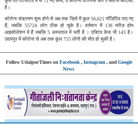
कुल 89 पॉजिटिव में से 72 नए केस, 8 कोरोना वारियर्स और 9 क्लोज कांटेक्ट
है।
कोरोना संक्रमण शुरू होने से अब तक ज़िले में कुल 56,621 पॉज़िटिव पाए गए
हैं, जबकि 55724 लोग ठीक हो चुके है। वर्तमान में 138 मरीज़ होम
आइसोलेशन में हैं जबकि 5 अस्पताल में भर्ती है । एक्टिव केस भी 143 है।
उदयपुर में कोरोना से अब तक कुल 755 लोगो की मौत हो चुकी है।
Follow UdaipurTimes on
Facebook
,
Instagram
, and
Google
News