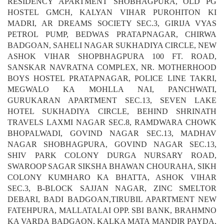
RESIDENCY APARTMENT SHOBHAGPURA, OLD PG
HOSTEL GMCH, KALYAN VIHAR PUROHITON KI
MADRI, AR DREAMS SOCIETY SEC.3, GIRIJA VYAS
PETROL PUMP, BEDWAS PRATAPNAGAR, CHIRWA
BADGOAN, SAHELI NAGAR SUKHADIYA CIRCLE, NEW
ASHOK VIHAR SHOPBHAGPURA 100 FT. ROAD,
SANSKAR NAVRATNA COMPLEX, NR. MOTHERHOOD
BOYS HOSTEL PRATAPNAGAR, POLICE LINE TAKRI,
MEGWALO KA MOHLLA NAI, PANCHWATI,
GURUKARAN APARTMENT SEC.13, SEVEN LAKE
HOTEL SUKHADIYA CIRCLE, BEHIND SHRINATH
TRAVELS LAXMI NAGAR SEC.8, RAMDWARA CHOWK
BHOPALWADI, GOVIND NAGAR SEC.13, MADHAV
NAGAR SHOBHAGPURA, GOVIND NAGAR SEC.13,
SHIV PARK COLONY DURGA NURSARY ROAD,
SWAROOP SAGAR SIKSHA BHAWAN CHOURAHA, SIKH
COLONY KUMHARO KA BHATTA, ASHOK VIHAR
SEC.3, B-BLOCK SAJJAN NAGAR, ZINC SMELTOR
DEBARI, BADI BADGOAN,TIRUBIL APARTMENT NEW
FATEHPURA, MALLATALAI OPP. SBI BANK, BRAHMNO
KA VARDA BADGAON, KALKA MATA MANDIR PAYDA,