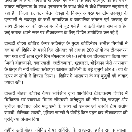
उल्लेखनीय है की कोरोना से लडने एवं बचाव के लिए उदयपुर का हर वर्ग व
समाज सक्रियता के साथ प्रशासन के साथ कंधे से कंधे मिलाकर सहयोग दे
रहा है। जिला कलक्टर चेतन देवड़ा के विनम्र आग्रह एवं टीम उदयपुर के
प्रयासों से उदयपुर के सभी सामाजिक व व्यापारिक संगठन पूर्ण उत्साह के
साथ टीकाकरण को सफल बनाने में जुट गये है। दाऊदी बोहरा समाज सहित
कई समाज अपने स्तर पर टीकाकरण के लिए शिविर आयोजित कर रहे है।
दाऊदी बोहरा कोविड केयर सर्विसेज़ के मुख्य कोर्डिनेटर अनीस मियांजी ने
बताया की शिविर के पहले दिन सोमवार को लगभग 200 लोगो का टीकाकरण
गया गया वहीँ आज दुसरे दिन मंगलवार को 90 लोगो का टीकाकरण किया गया
जिनमे बोहरवाड़ी, कहारवाड़ी, खटीकवाड़ा, भूतमहल, भोईवाड़ा जैसे आसपास
के क्षेत्र ही नहीं बल्कि फतेहपुरा खारोल कॉलोनी के बड़े बुज़ुर्गो और 45 वर्ष के
ऊपर के लोगो ने हिस्सा लिया। शिविर में आसपास के बड़े बुज़ुर्गो की तादाद
ज्यादा रही।
दाऊदी बोहरा कोविड केयर सर्विसेज़ द्वारा आयोजित टीकाकरण शिविर में
चिकित्सा एवं स्वास्थ्य विभाग सीएचसी फतेहपुरा की टीम मंजू राजपूत और
सुनील पालीवाल और मंजू शर्मा के साथ डॉ शबनम एवं उनकी टीम संतोष
साल्वी, लेखिका साल्वी, भूमिका साल्वी ने पीपीई किट पहन कर टीकाकरण की
प्रक्रिया अंजाम दिया।
वहीँ दाऊदी बोहरा कोविड केयर सर्विसेज़ के सरफ़राज़ हुसैन राजनगरवाला,