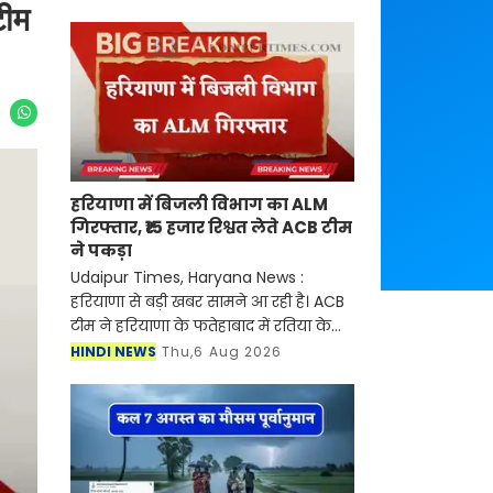
टीम
हरियाणा में बिजली विभाग का ALM
गिरफ्तार, ₹15 हजार रिश्वत लेते ACB टीम
ने पकड़ा
Udaipur Times, Haryana News :
हरियाणा से बड़ी खबर सामने आ रही है। ACB
टीम ने हरियाणा के फतेहाबाद में रतिया के
गांव रत्ताखेड़ा में तैनात बिजली निगम के
HINDI NEWS
Thu,6 Aug 2026
सहायक लाइनमैन (ALM) सतपाल को 15
हजार रुपए की रिश्व