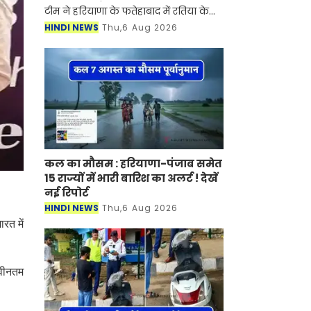
टीम ने हरियाणा के फतेहाबाद में रतिया के
गांव रत्ताखेड़ा में तैनात बिजली निगम के
HINDI NEWS
Thu,6 Aug 2026
सहायक लाइनमैन (ALM) सतपाल को 15
हजार रुपए की रिश्व
कल का मौसम : हरियाणा-पंजाब समेत
15 राज्यों में भारी बारिश का अलर्ट ! देखें
नई रिपोर्ट
HINDI NEWS
Thu,6 Aug 2026
रत में
नवीनतम