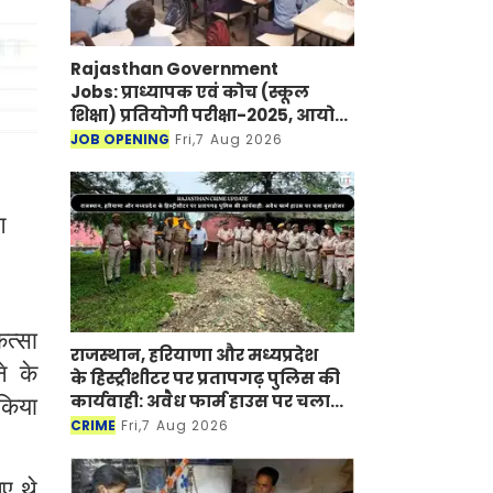
Rajasthan Government
Jobs: प्राध्यापक एवं कोच (स्कूल
शिक्षा) प्रतियोगी परीक्षा-2025, आयोग
ने जारी की हिंदी विषय की विचारित
JOB OPENING
Fri,7 Aug 2026
सूची
ग
ित्सा
राजस्थान, हरियाणा और मध्यप्रदेश
े के
के हिस्ट्रीशीटर पर प्रतापगढ़ पुलिस की
कार्यवाही: अवैध फार्म हाउस पर चला
 किया
बुलडोजर
CRIME
Fri,7 Aug 2026
ए थे