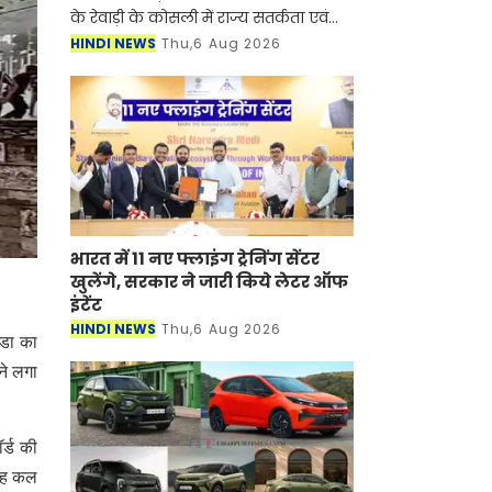
के रेवाड़ी के कोसली में राज्य सतर्कता एवं
भ्रष्टाचार निरोधक ब्यूरो (SV&ACB) ने बड़ी
HINDI NEWS
Thu,6 Aug 2026
कार्रवाई करते हुए पटवारी को 4000 हजार
रुपए की र
भारत में 11 नए फ्लाइंग ट्रेनिंग सेंटर
खुलेंगे, सरकार ने जारी किये लेटर ऑफ
इंटेंट
HINDI NEWS
Thu,6 Aug 2026
बडा का
ने लगा
र्ड की
 वह कल