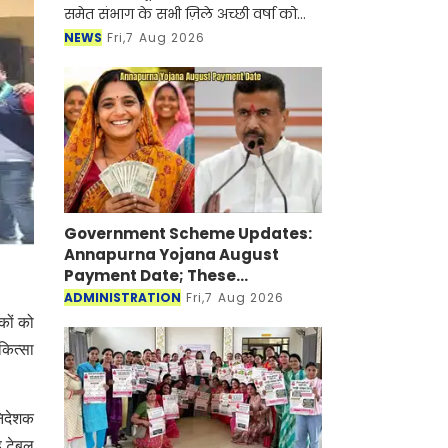
संभाग के सभी ज़िले अच्छी वर्षा को तरस रहे है।
जुलाई माह बीत जाने के बाद भी संभाग के जलाशयों
NEWS
Fri,7 Aug 2026
में उम्मीद से कम पानी की आवक हुई। मौस
Government Scheme Updates:
Annapurna Yojana August
Payment Date; These Beneficiaries
Will Get ₹3,000 on August 17,
ADMINISTRATION
Fri,7 Aug 2026
Check EligibilityHere
कों को
कित्सा
निदेशक
ड टेबल