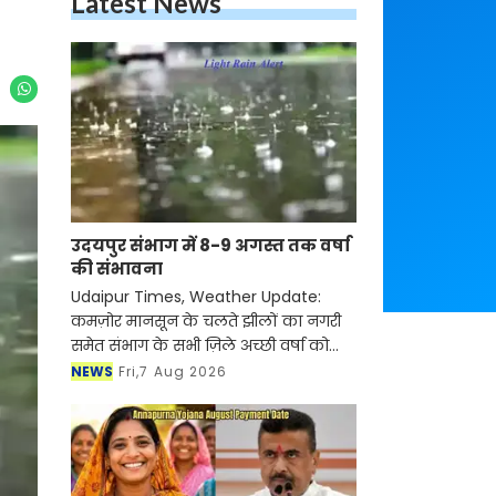
उदयपुर संभाग में 8-9 अगस्त तक वर्षा की
संभावना
Udaipur Times, Weather Update:
कमज़ोर मानसून के चलते झीलों का नगरी समेत
संभाग के सभी ज़िले अच्छी वर्षा को तरस रहे है।
जुलाई माह बीत जाने के बाद भी संभाग के जलाशयों
NEWS
Fri,7 Aug 2026
में उम्मीद से कम पानी की आवक हुई। मौस