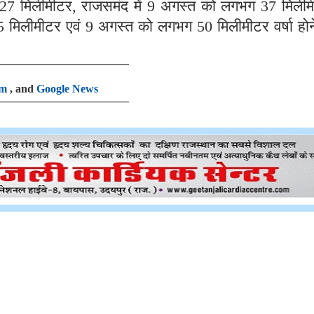
am
, and
Google News