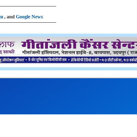
am
, and
Google News