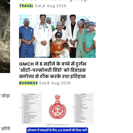
जयपुर बांद्रा टर्मिनस जयपुर साप्ताहिक
TRAVEL
Sat,8 Aug 2026
स्पेशल रेलसेवा की संचालन अवधि मे विस्त
GMCH ने 8 महीने के बच्चे में दुर्लभ
'ऑर्टो-पल्मोनरी विंडो' को डिवाइस
क्लोजर से ठीक करके रचा इतिहास
BUSINESS
Sat,8 Aug 2026
 छोड़ा
ज़रिये